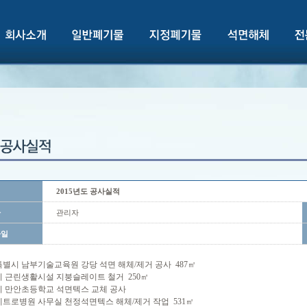
2015년도 공사실적
자
관리자
파일
별시 남부기술교육원 강당 석면 해체/제거 공사 487㎡
 근린생활시설 지붕슬레이트 철거 250㎡
 만안초등학교 석면텍스 교체 공사
트로병원 사무실 천정석면텍스 해체/제거 작업 531㎡