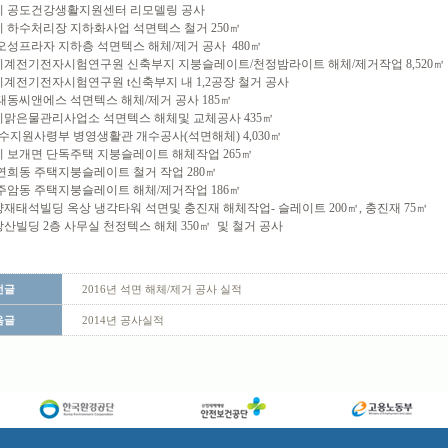
시 공도건강생활지원센터 리모델링 공사
 하수처리장 지하화사업 석면텍스 철거 250㎡
오성프라자 지하층 석면텍스 해체/제거 공사 480㎡
계전기전자시험연구원 신축부지 지붕슬레이트/천정밤라이트 해체/제거작업 8,520㎡
계전기전자시험연구원 t신축부지 내 1,2공장 철거 공사
태동씨앤에스 석면텍스 해체/제거 공사 185㎡
맑은물관리사업소 석면텍스 해체및 교체공사 435㎡
수지원사령부 병영생활관 개수공사(석면해체) 4,030㎡
 보개면 단독주택 지붕슬레이트 해체작업 265㎡
연희동 주택지붕슬레이트 철거 작업 280㎡
주암동 주택지붕슬레이트 해체/제거작업 186㎡
재태석빌딩 옥상 냉각타워 석면및 충진재 해체작업- 슬레이트 200㎡, 충진재 75㎥
산빌딩 2층 사무실 천정텍스 해체 350㎡ 및 철거 공사
전글
2016년 석면 해체/제거 공사 실적
음글
2014년 공사실적