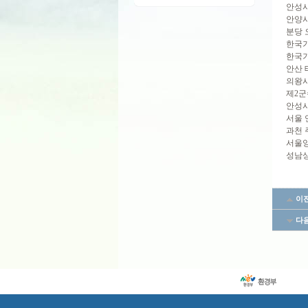
안성
안양시
분당 
한국기
한국기
안산 
의왕시
제2군
안성시
서울 
과천 
서울양
성남상
이
다