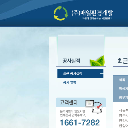
제목
작성
첨부
서울특
영주시
안양시
안양메